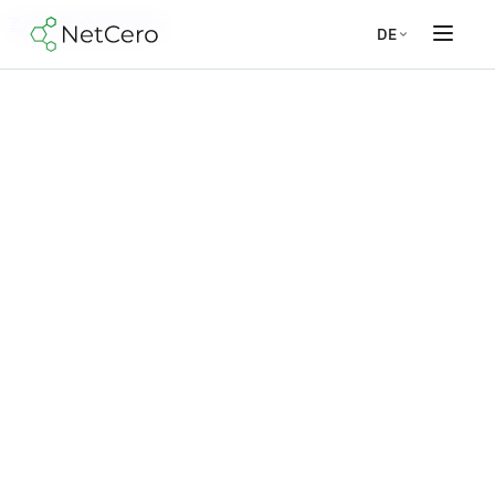
Zum Inhalt springen
DE
Module
Wesentlichkeitsanalyse
ESRS-Reporting
VSME-Reporting
THG-Bilanz
ESG-Management
EU-Taxonomie
Unternehmen
Über uns
Sicherheit
Jobs
Kontakt