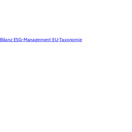
Partner
Blog
Ressourcen
Events
odule
Unternehme
Bilanz
ESG-Management
EU-Taxonomie