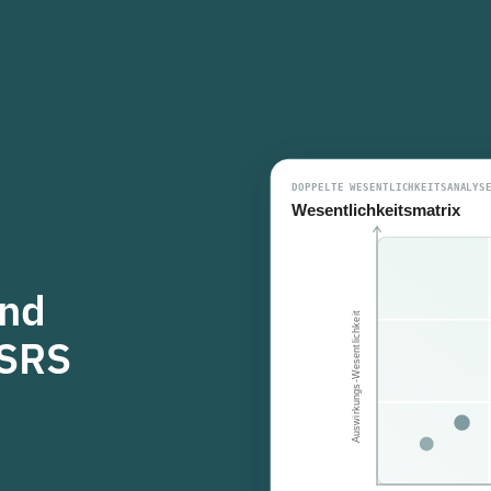
und
ESRS