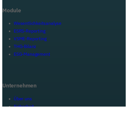
Module
Wesentlichkeitsanalyse
ESRS-Reporting
VSME-Reporting
THG-Bilanz
ESG-Management
Ihre E-Mail-Adresse
Unternehmen
Abonnieren
Ich stimme zu, Informationen von NetCero zu erhalten. Die
Datenschutzerklärung zur Datenverarbeitung habe ich zur Kenntnis
Über uns
genommen.
Sicherheit
Partner
Events