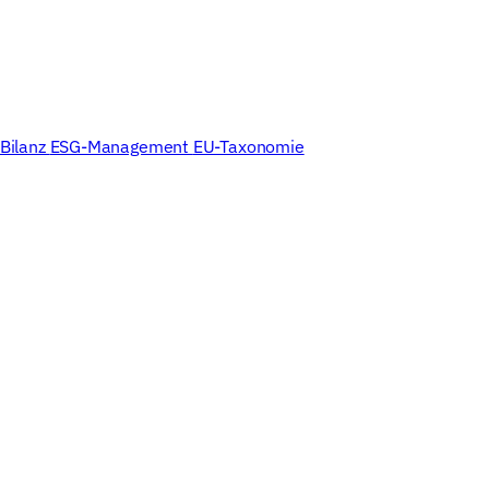
Partner
Blog
Ressourcen
Events
odule
Unternehme
Bilanz
ESG-Management
EU-Taxonomie