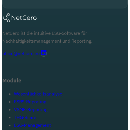
NetCero ist die intuitive ESG-Software für
Nachhaltigkeitsmanagement und Reporting.
office@netcero.eu
Module
Wesentlichkeitsanalyse
ESRS-Reporting
VSME-Reporting
THG-Bilanz
ESG-Management