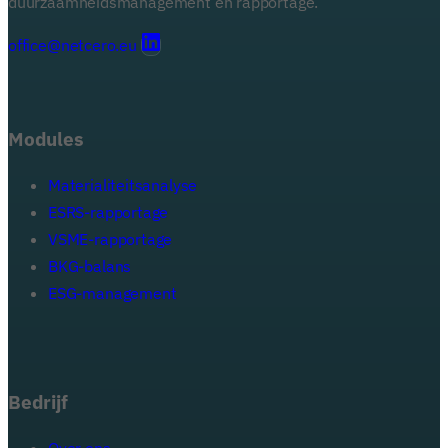
duurzaamheidsmanagement en rapportage.
office@netcero.eu
Modules
Materialiteitsanalyse
ESRS-rapportage
VSME-rapportage
BKG-balans
ESG-management
Bedrijf
Over ons