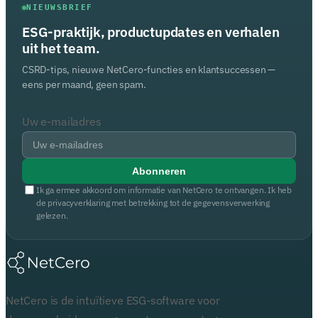
NIEUWSBRIEF
ESG-praktijk, productupdates en verhalen
uit het team.
CSRD-tips, nieuwe NetCero-functies en klantsuccessen —
eens per maand, geen spam.
Uw e-mailadres
Abonneren
Ik ga ermee akkoord om informatie van NetCero te ontvangen. Ik heb
de privacyverklaring met betrekking tot de gegevensverwerking
gelezen.
NetCero is de intuïtieve ESG-software voor