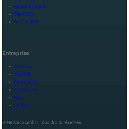
Reporting VSME
Bilan GES
Gestion ESG
Entreprise
À propos
Sécurité
Partenaires
Événements
Blog
Votre adresse e-mail
Contact
S'abonner
© NetCero GmbH. Tous droits réservés.
J'accepte de recevoir des informations de NetCero. J'ai pris