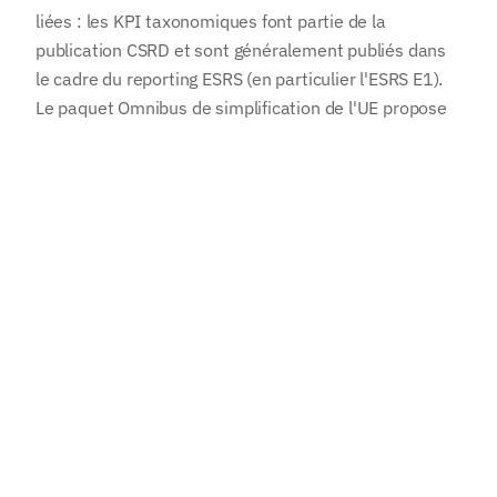
liées : les KPI taxonomiques font partie de la
S'abonner
publication CSRD et sont généralement publiés dans
J'accepte de recevoir des informations de NetCero. J'ai pris
le cadre du reporting ESRS (en particulier l'ESRS E1).
connaissance de la politique de confidentialité concernant le
Le paquet Omnibus de simplification de l'UE propose
traitement de mes données.
de réduire les obligations de reporting taxonomique
pour les petites entreprises et d'alléger la charge de
reporting sans supprimer l'obligation fondamentale de
transparence.
Questions fréquentes sur la
Taxonomie de l'UE