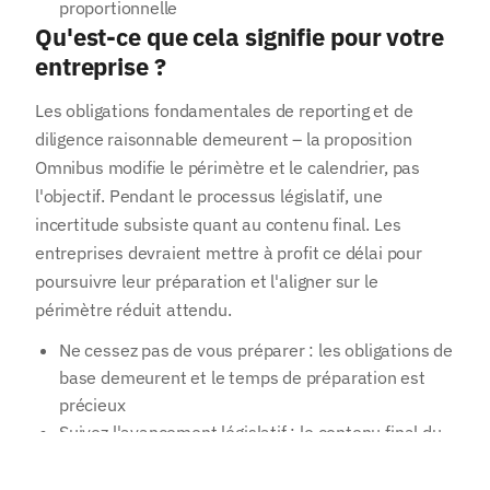
proportionnelle
Qu'est-ce que cela signifie pour votre
entreprise ?
Les obligations fondamentales de reporting et de
diligence raisonnable demeurent – la proposition
Omnibus modifie le périmètre et le calendrier, pas
l'objectif. Pendant le processus législatif, une
incertitude subsiste quant au contenu final. Les
entreprises devraient mettre à profit ce délai pour
Votre adresse e-mail
poursuivre leur préparation et l'aligner sur le
périmètre réduit attendu.
Ne cessez pas de vous préparer : les obligations de
S'abonner
base demeurent et le temps de préparation est
J'accepte de recevoir des informations de NetCero. J'ai pris
connaissance de la politique de confidentialité concernant le
précieux
traitement de mes données.
Suivez l'avancement législatif : le contenu final du
paquet n'est pas encore arrêté
Tirez parti du périmètre réduit : une démarche