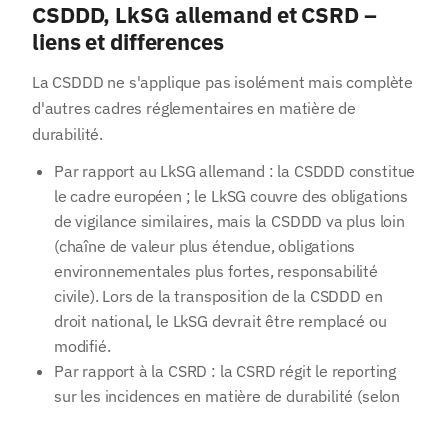
CSDDD, LkSG allemand et CSRD –
liens et differences
La CSDDD ne s'applique pas isolément mais complète
d'autres cadres réglementaires en matière de
durabilité.
Par rapport au LkSG allemand : la CSDDD constitue
le cadre européen ; le LkSG couvre des obligations
de vigilance similaires, mais la CSDDD va plus loin
(chaîne de valeur plus étendue, obligations
environnementales plus fortes, responsabilité
Votre adresse e-mail
civile). Lors de la transposition de la CSDDD en
droit national, le LkSG devrait être remplacé ou
S'abonner
modifié.
J'accepte de recevoir des informations de NetCero. J'ai pris
Par rapport à la CSRD : la CSRD régit le reporting
connaissance de la politique de confidentialité concernant le
sur les incidences en matière de durabilité (selon
traitement de mes données.
les ESRS) ; la CSDDD crée des obligations
opérationnelles d'action. Les deux s'articulent : les