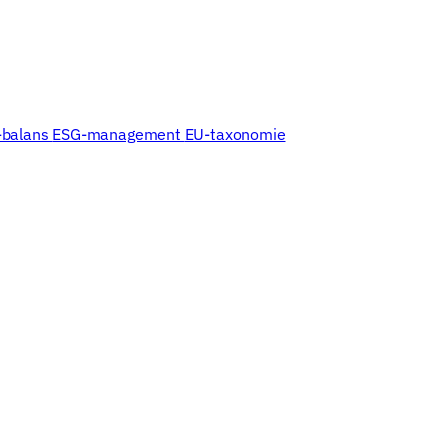
Partners
Blog
Bronnen
Events
Modules
Bedrijf
-balans
ESG-management
EU-taxonomie