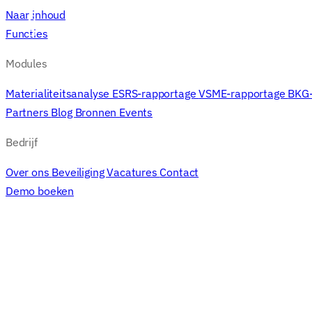
Naar inhoud
Functies
Functies
Modules
Materialiteitsanalyse
ESRS-rapportage
VSME-rapportage
BKG
Partners
Blog
Bronnen
Events
Bedrijf
Over ons
Beveiliging
Vacatures
Contact
Demo boeken