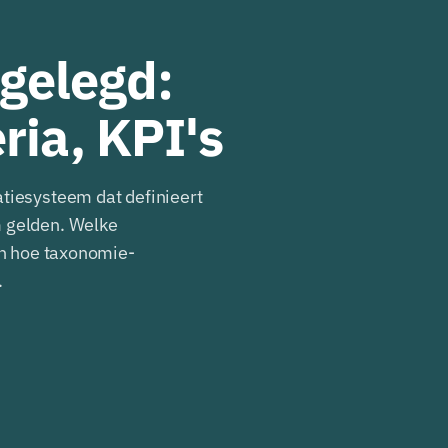
gelegd:
eria, KPI's
tiesysteem dat definieert
m gelden. Welke
en hoe taxonomie-
.